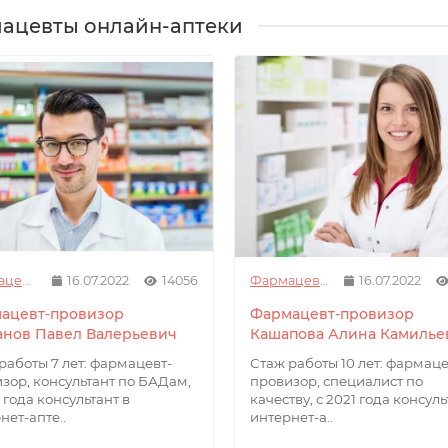
ацевты онлайн-аптеки
Фармацевты
16.07.2022
14056
Фармацевты
16.07.2022
ацевт-провизор
Фармацевт-провизор
анов Павел Валерьевич
Кашапова Алина Камилье
работы 7 лет: фармацевт-
Стаж работы 10 лет: фармаце
зор, консультант по БАДам,
провизор, специалист по
1 года консультант в
качеству, с 2021 года консуль
нет-апте..
интернет-а..