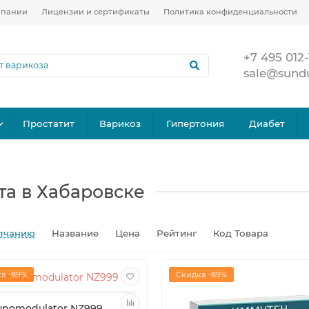
мпании
Лицензии и сертификаты
Политика конфиденциальности
+7 495 012-
sale@sund
Простатит
Варикоз
Гипертония
Диабет
а в Хабаровске
лчанию
Название
Цена
Рейтинг
Код Товара
а -89%
Скидка -89%
nomodulator NZ999