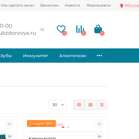
Москв
Как сделать заказ
Вакансии
Новости
Фармацевты
11-00
ukzdorovya.ru
0
0
0
Зубы
Иммунитет
Алкоголизм
Скидка -50%
Каронастоп