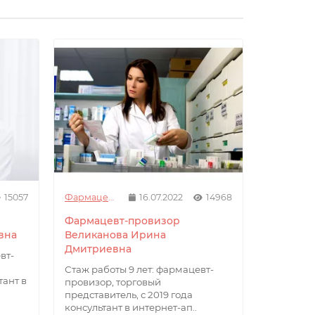
15057
Фармацевты
16.07.2022
14968
Фармацевт-провизор
вна
Великанова Ирина
Дмитриевна
вт-
Стаж работы 9 лет: фармацевт-
тант в
провизор, торговый
представитель, с 2019 года
консультант в интернет-ап..