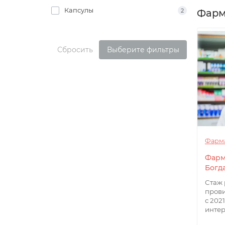
Капсулы
2
Фарм
Сбросить
Выберите фильтры
Фарм
Богд
Стаж 
прови
с 202
интер