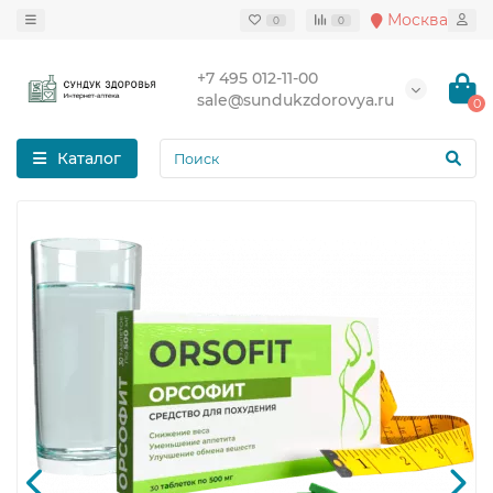
Москва
0
0
+7 495 012-11-00
sale@sundukzdorovya.ru
0
Каталог