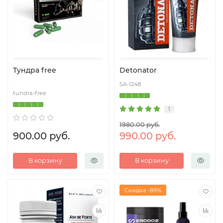
Тундра free
Detonator
SA-1248
tundra-free
1
1980.00 руб.
900.00 руб.
990.00 руб.
В корзину
В корзину
Скидка -89%