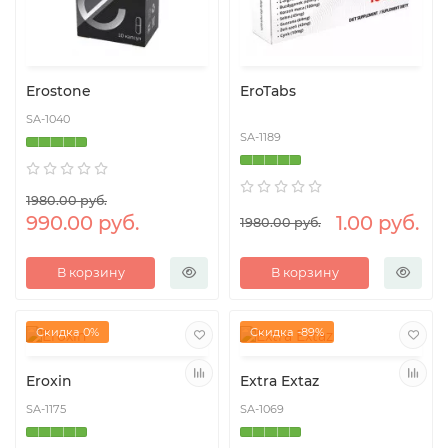
Erostone
EroTabs
SA-1040
SA-1189
1980.00 руб.
990.00 руб.
1.00 руб.
1980.00 руб.
В корзину
В корзину
Скидка 0%
Скидка -89%
Eroxin
Extra Extaz
SA-1175
SA-1069