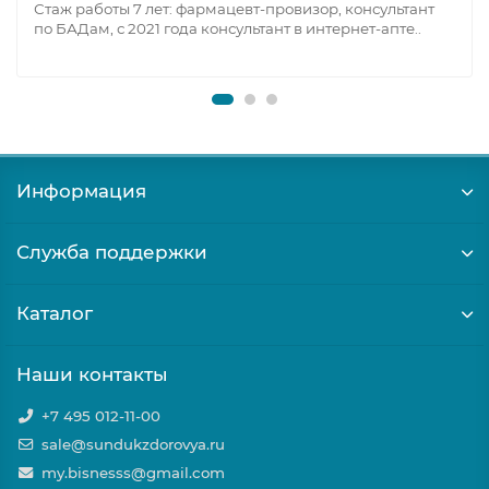
лечения.
Стаж работы 7 лет: фармацевт-провизор, консультант
по БАДам, с 2021 года консультант в интернет-апте..
Причины эректильной
дисфункции
Как правило, снижение потенции происходит у мужчин
в возрасте. Но, среди причин нарушения эрекции
можно выделить и другие факторы:
вредные привычки — алкоголь и курение;
гипертония;
Информация
сахарный диабет;
депрессия, длительное воздействие стресса;
Служба поддержки
неудачный сексуальный опыт;
адаптация организма к смене питания и образа
жизни;
Каталог
хирургические вмешательства на фоне
заболеваний половых органов;
прием сильнодействующих лекарственных
Наши контакты
препаратов;
малоподвижный образ жизни.
+7 495 012-11-00
Диагностику и лечение проводит врач. Если вас
sale@sundukzdorovya.ru
беспокоят неприятные симптомы сексуальных
расстройств, обратитесь к урологу.
my.bisnesss@gmail.com