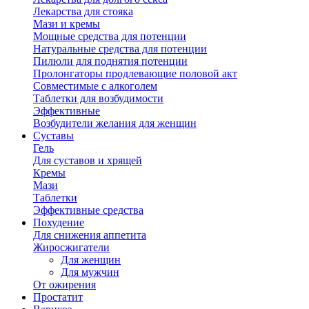
Лекарства для стояка
Мази и кремы
Мощные средства для потенции
Натуральные средства для потенции
Пилюли для поднятия потенции
Пролонгаторы продлевающие половой акт
Совместимые с алкоголем
Таблетки для возбудимости
Эффективные
Возбудители желания для женщин
Суставы
Гель
Для суставов и хрящей
Кремы
Мази
Таблетки
Эффективные средства
Похудение
Для снижения аппетита
Жиросжигатели
Для женщин
Для мужчин
От ожирения
Простатит