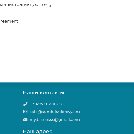
дминистративную почту
greement
Наши контакты
+7 495 012-11-00
sale@sundukzdorovya.ru
my.bisnesss@gmail.com
Наш адрес