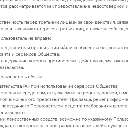
нтов рассматривается как предоставление недостоверной 
тственность перед третьими лицами за свои действия, связ
рав и законных интересов третьих лиц, а также за соблюд
ользователь не вправе:
представителя организации и/или сообщества без достаточн
сайта и сервисов Общества;
, содержание которых противоречит действующему законод
дательства.
ользователь обязан:
ательства РФ при использовании сервисов Общества.
арственным средствам, отпускаемым по рецепту врачей, в 
уполномоченного представителя Продавца, рецепт, оформ
и переданного Пользователем рецепта требованиям действ
роизводится.
рии лекарственных средств, возможна по указанному Польз
аждан, на которого распространяются нормы действующего 