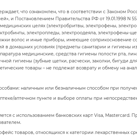
рждает, что ознакомлен, что в соответствии с Законом Росс
лей», и Постановлением Правительства РФ от 19.01.1998 N 55 
в медицинских целях (электробритвы, электрофены, электр
ктробинты, электропледы, электроодеяла, электрофены-ще
ижки волос и иные приборы, имеющие соприкосновение со
й в домашних условиях (предметы санитарии и гигиены из 
аратура медицинские, средства гигиены полости рта, линз
ной гигиены (зубные щетки, расчески, заколки, бигуди для
тические товары – не подлежат возврату и обмену на анал
пособами: наличным или безналичным способом при получе
 аптеке/аптечном пункте и выборе оплаты при непосредстве
ется с использованием банковских карт Visa, Mastercard.
ователем.
фейс товаров, относящихся к категории лекарственных сре