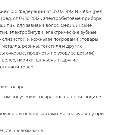
ийской Федерации от 07.02.1992 N 2300-1(ред.
(ред. от 04.10.2012), электробытовые приборы,
ощипцы для завивки волос, медицинские
тки, электробигуди, электрические зубные
 слизистой и кожными покровами); товары
металла, резины, текстиля и других
ы очковые, предметы по уходу за детьми),
 волос, парики, шиньоны и другие
огичный товар.
нии товара.
нном получении товара, оплата производится
 Произвести оплату картами можно курьеру при
дств, не возможна.