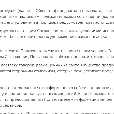
dorovya.ru (далее — Общество) предлагает пользователю сет
оженных в настоящем Пользовательском соглашении (далее
я с его условиями в порядке, предусмотренном настоящи
лируется настоящим Соглашением, а также условиями испо
ент без дополнительных уведомлений, измененная редакци
ернет-сайта Пользователь считается принявшим условия Со
м Соглашения, Пользователь обязан прекратить использов
и доставку товаров, размещенных на сайте. Общество пред
аются сторонним компаниям, которые осуществляют продаж
Пользователь заполняет информацию о себе и контактные 
оту и достоверность указанных сведений. Если Пользоват
ь, что предоставленная Пользователем информация неполн
х сервисов.
потребовать от Пользователя подтверждения указанных им 