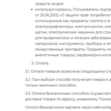
средств на дом
используя сервисы, Пользователь подтве
от 25.06.2012) «О защите прав потребите
используемые как предметы туалета и 
электрорефлекторы, электрогрелки, эле
щетки, электрические машинки для стр
для профилактики и лечения заболевани
материалов, инструменты, приборы и апп
лекарственные препараты; Предметы лич
аналогичные товары); парфюмерно-косме
Оплата.
3.1. Оплата товаров возможна следующими с
3.2. При выборе способа получения товара в
только наличным способом.
3.3. Оплата безналичным способом осуществля
доставке товара по адресу, указанному Польз
Оплата банковскими картами через web-интер