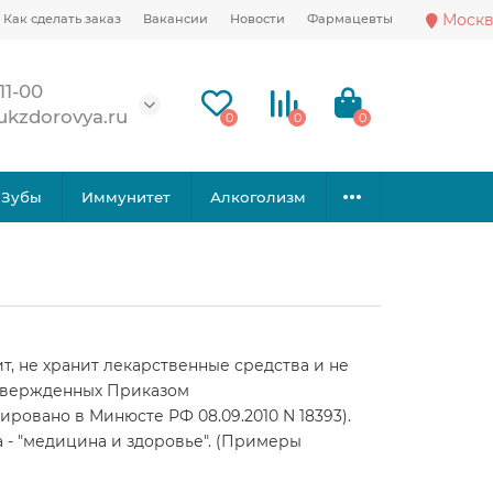
Москв
Как сделать заказ
Вакансии
Новости
Фармацевты
11-00
ukzdorovya.ru
0
0
0
Зубы
Иммунитет
Алкоголизм
ит, не хранит лекарственные средства и не
 утвержденных Приказом
ровано в Минюсте РФ 08.09.2010 N 18393).
 - "медицина и здоровье". (Примеры