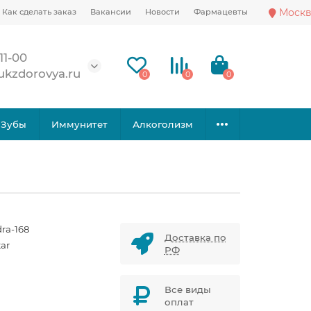
Москв
Как сделать заказ
Вакансии
Новости
Фармацевты
11-00
ukzdorovya.ru
0
0
0
Зубы
Иммунитет
Алкоголизм
ra-168
Доставка по
tar
РФ
Все виды
оплат