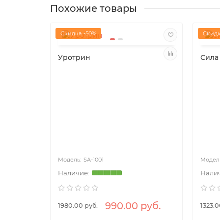
Похожие товары
Скидка -50%
Скидк
Уротрин
Сила
SA-1001
уб.
990.00 руб.
1980.00 руб.
1323.0