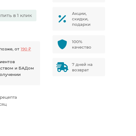
Акции,
пить в 1 клик
скидки,
подарки
100%
качество
позже, от
190 ₽
диентов
7 дней на
дством и БАДом
возврат
получении
 рецепта
есяц