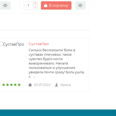
В корзину
СуставПро
Сильно беспокоили боли в
суставах плечевых, такое
чувство будто кости
выворачивало. Начала
пользоваться и улучшения
увидела почти сразу! Боль ушла,
с..
→
30.07.2022
Ирина