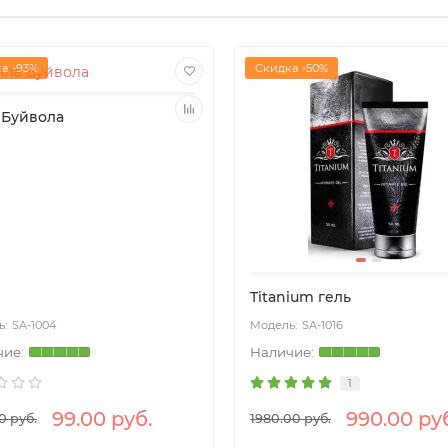
а -93%
Скидка -50%
 Буйвола
Titanium гель
SA-1004
SA-1016
1
99.00 руб.
990.00 ру
0 руб.
1980.00 руб.