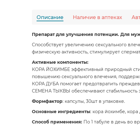
Описание
Наличие в аптеках
Ав
Препарат для улучшения потенции. Для му
Способствует увеличению сексуального влече
физическую активность, стимулирует спермат
Активные компоненты:
КОРА ЙОХИМБЕ эффективный природный стимул
повышению сексуального влечения, поддержи
КОРА ДУБА помогает предотвратить преждевр
СЕМЕНА ТЫКВЫ обеспечивают стабильность э
Формфактор
: капсулы, 30шт в упаковке.
Основные ингредиенты
: кора йохимбе, кора
Способ применения:
По 1 табуле в день во в