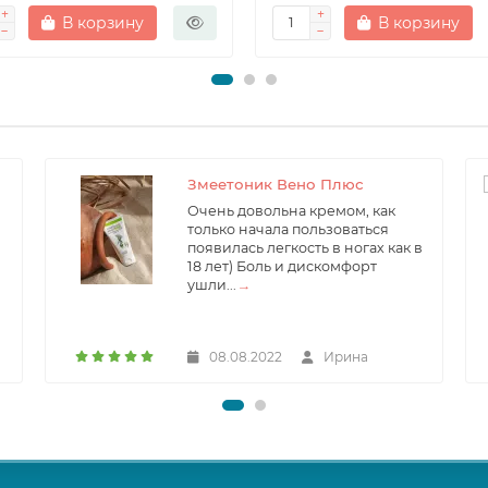
В корзину
В корзину
Змеетоник Вено Плюс
Очень довольна кремом, как
только начала пользоваться
появилась легкость в ногах как в
18 лет) Боль и дискомфорт
ушли...
→
08.08.2022
Ирина