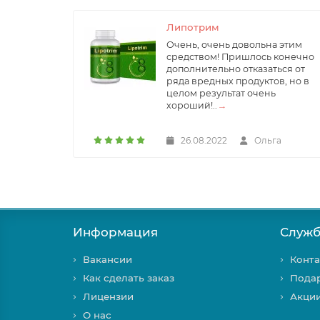
Липотрим
Очень, очень довольна этим
средством! Пришлось конечно
дополнительно отказаться от
ряда вредных продуктов, но в
целом результат очень
хороший!..
→
26.08.2022
Ольга
Информация
Служб
Вакансии
Конта
Как сделать заказ
Пода
Лицензии
Акци
О нас