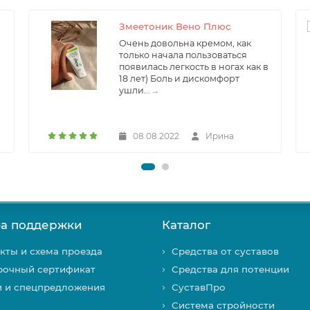
Змеетоник Вено Плюс
Очень довольна кремом, как
только начала пользоваться
появилась легкость в ногах как в
18 лет) Боль и дискомфорт
ушли...
→
08.08.2022
Ирина
а поддержки
Каталог
кты и схема проезда
Средства от суставов
рочный сертификат
Средства для потенции
и и спецпредложения
СуставПро
Система стройности