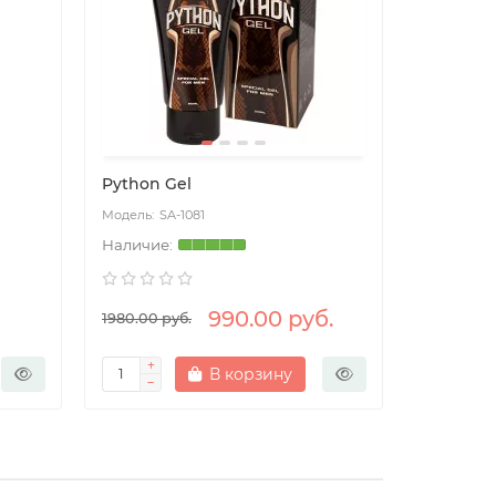
Python Gel
Сила Су
SA-1081
SA
990.00 руб.
1980.00 руб.
1512.00 ру
В корзину