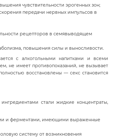
овышения чувствительности эрогенных зон;
ускорения передачи нервных импульсов в
тельности рецепторов в семявыводящем
таболизма, повышения силы и выносливости.
тается с алкогольными напитками и всеми
м, не имеет противопоказаний, не вызывает
полностью восстановлены — секс становится
 ингредиентами стали жидкие концентраты,
ами и ферментами, имеющими выраженные
половую систему от возникновения