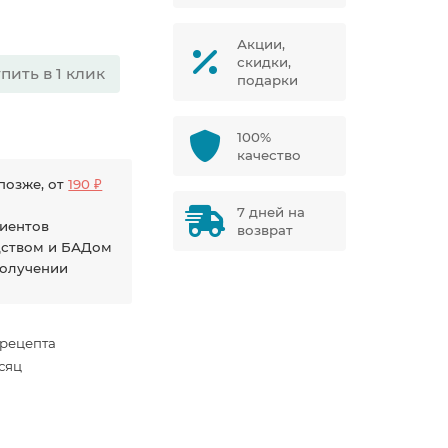
Акции,
скидки,
пить в 1 клик
подарки
100%
качество
позже, от
190 ₽
7 дней на
диентов
возврат
дством и БАДом
получении
 рецепта
есяц