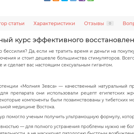
тор статьи
Характеристики
Отзывы
Воп
0
ный курс эффективного восстановле
о бессилия? Да, если не тратить время и деньги на покупк
лючения и стоит дешевле большинства стимуляторов. Всего
е и сделает вас настоящим сексуальным гигантом.
отенции «Молния Зевса» — качественный натуральный п
 для препарата они использовали рецепт египетских жр
екоторые компоненты были позаимствованы у тибетских мо
льной медицине Востока.
тур помогло ученым получить ультрамощную формулу, котор
вностью — для полного устранения проблемы нужно не бол
ятельности, а не маскирует патологию быстрым возбужден