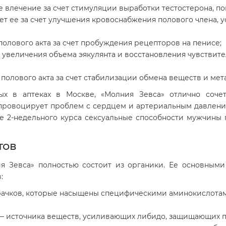
 влечение за счет стимуляции выработки тестостерона, п
ет ее за счет улучшения кровоснабжения полового члена, 
олового акта за счет пробуждения рецепторов на пенисе;
ет увеличения объема эякулянта и восстановления чувстви
полового акта за счет стабилизации обмена веществ и ме
ных в аптеках в Москве, «Молния Зевса» отлично соче
провоцирует проблем с сердцем и артериальным давление
е 2-недельного курса сексуальные способности мужчины 
тов
я Зевса» полностью состоит из органики. Ее основными
:
рачков, которые насыщены специфическими аминокислот
 — источника веществ, усиливающих либидо, защищающих 