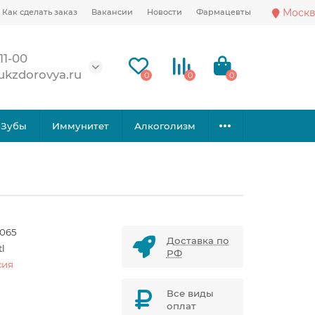
Москв
Как сделать заказ
Вакансии
Новости
Фармацевты
11-00
ukzdorovya.ru
0
0
0
Зубы
Иммунитет
Алкоголизм
1065
Доставка по
tl
РФ
сия
Все виды
оплат