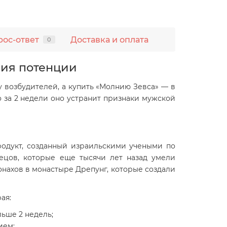
рос-ответ
Доставка и оплата
0
ния потенции
у возбудителей, а купить «Молнию Зевса» — в
 за 2 недели оно устранит признаки мужской
родукт, созданный израильскими учеными по
ецов, которые еще тысячи лет назад умели
нахов в монастыре Дрепунг, которые создали
ая:
ьше 2 недель;
ием;