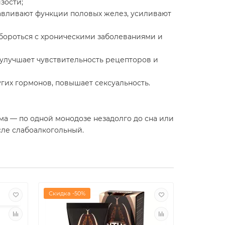
зости;
навливают функции половых желез, усиливают
 бороться с хроническими заболеваниями и
 улучшает чувствительность рецепторов и
угих гормонов, повышает сексуальность.
а — по одной монодозе незадолго до сна или
исле слабоалкогольный.
Скидка -50%
Скидка -8