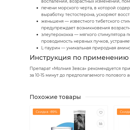
воспалений, возрастных изменений, по
печени морского черта, в которой сод
выработку тестостерона, ускоряют восс
женьшеня — известного тибетского стим
предупреждает возникновения возраст
элеутерококка — мягкого стимулятора п
проводимость нервных пучков, устраняе
L-таурин — уникальная природная аминок
Инструкция по применению
Препарат «Молния Зевса» рекомендуется при
за 10-15 минут до предполагаемого полового 
Похожие товары
Скидка -89%
Скидк