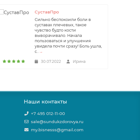
СуставПро
Сильно беспокоили боли в
суставах плечевых, такое
чувство будто кости
выворачивало. Начала
пользоваться и улучшения
увидела почти сразу! Боль ушла,
с..
→
30.07.2022
Ирина
Наши контакты
+7 495 012-11-00
sale@sundukzdorovya.ru
my.bisnesss@gmail.com