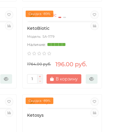
Скидка -89%
KetoBiotic
SA-1179
196.00 руб.
1764.00 руб.
В корзину
Скидка -89%
Ketosys