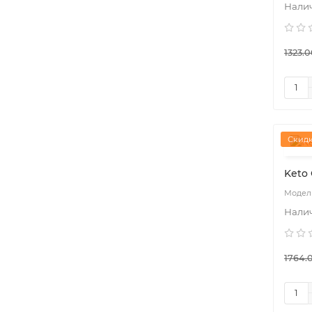
1323.0
Скидк
Keto 
1764.