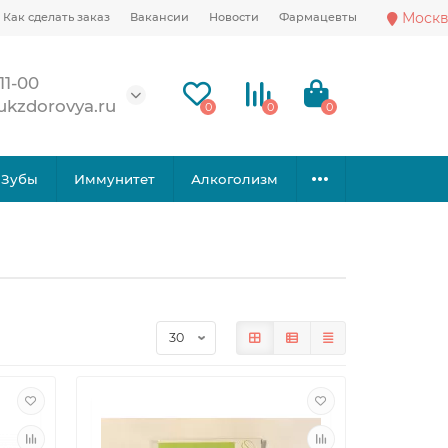
Москв
Как сделать заказ
Вакансии
Новости
Фармацевты
11-00
ukzdorovya.ru
0
0
0
Зубы
Иммунитет
Алкоголизм