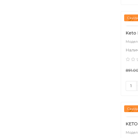
Скидк
Keto
891.00
Скидк
KETO