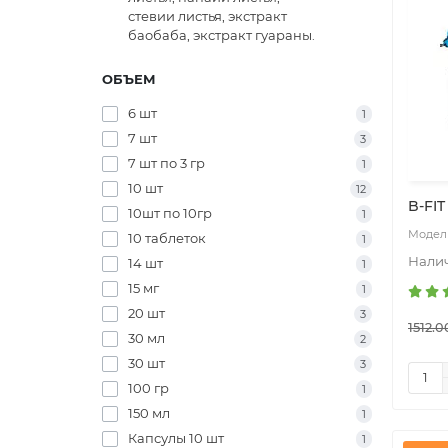
стевии листья, экстракт
баобаба, экстракт гуараны.
ОБЪЕМ
6 шт
1
7 шт
3
7 шт по 3 гр
1
10 шт
12
B-FIT
10шт по 10гр
1
10 таблеток
1
14 шт
1
15 мг
1
20 шт
3
1512.0
30 мл
2
30 шт
3
100 гр
1
150 мл
1
Капсулы 10 шт
1