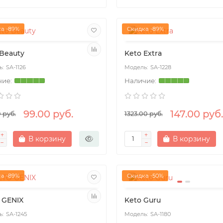
а -89%
Скидка -89%
 Beauty
Keto Extra
SA-1126
SA-1228
99.00 руб.
147.00 руб.
 руб.
1323.00 руб.
В корзину
В корзину
а -89%
Скидка -50%
 GENIX
Keto Guru
SA-1245
SA-1180