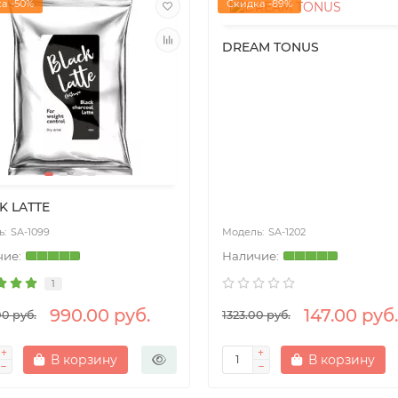
а -50%
Скидка -89%
DREAM TONUS
K LATTE
SA-1099
SA-1202
1
990.00 руб.
147.00 руб.
00 руб.
1323.00 руб.
В корзину
В корзину