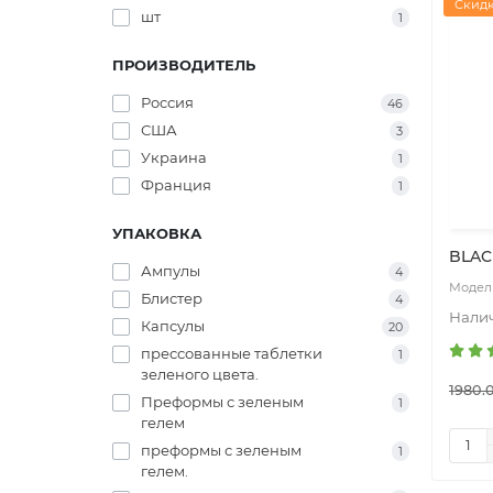
Скидк
шт
1
ПРОИЗВОДИТЕЛЬ
Россия
46
США
3
Украина
1
Франция
1
УПАКОВКА
BLAC
Ампулы
4
Блистер
4
Капсулы
20
прессованные таблетки
1
зеленого цвета.
1980.
Преформы с зеленым
1
гелем
преформы с зеленым
1
гелем.