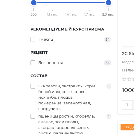
850
1,1 тыс.
1,4 тыс.
1,7 тыс.
2,0 тыс.
РЕКОМЕНДУЕМЫЙ КУРС ПРИЕМА
1 месяц
54
РЕЦЕПТ
2G Sl
Без рецепта
54
СОСТАВ
L- креатин, экстракты: коры
1
100
белой ивы, кофе, коры
йохимбе, плодов
померанца, зеленого чая,
спирулины.
пшеницы ростки, хлорелла,
1
ананас, асаи плоды,
экстракт ацеролы, сенны
Скидк
листья, папайи листья,