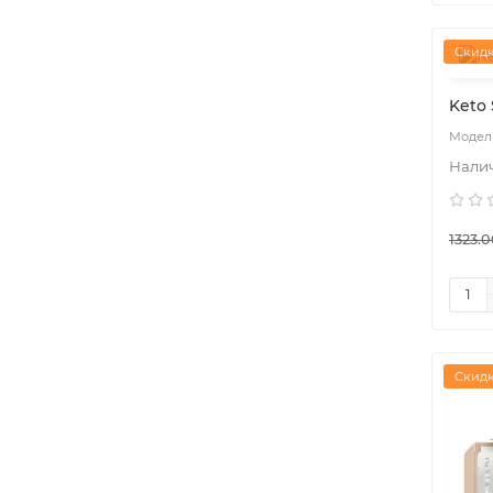
Скидк
Keto 
1323.0
Скидк