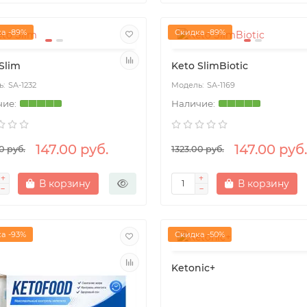
а -89%
Скидка -89%
Slim
Keto SlimBiotic
SA-1232
SA-1169
147.00 руб.
147.00 руб.
0 руб.
1323.00 руб.
В корзину
В корзину
а -93%
Скидка -50%
Ketonic+