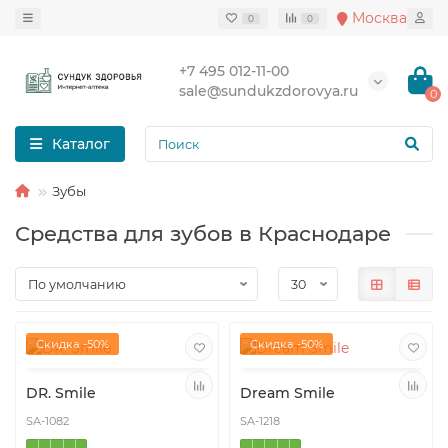
Москва
0
0
+7 495 012-11-00
sale@sundukzdorovya.ru
0
Каталог
Зубы
Средства для зубов в Краснодаре
Скидка -50%
Скидка -50%
DR. Smile
Dream Smile
SA-1082
SA-1218