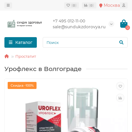
Москва
0
0
+7 495 012-11-00
sale@sundukzdorovya.ru
0
Каталог
Простатит
Урофлекс в Волгограде
Скидка -100%