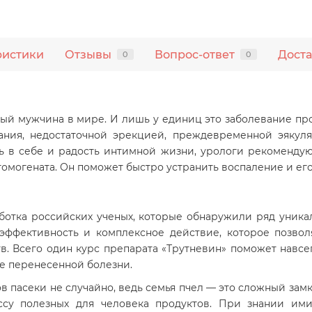
ристики
Отзывы
Вопрос-ответ
Доста
0
0
ый мужчина в мире. И лишь у единиц это заболевание пр
ния, недостаточной эрекцией, преждевременной эякул
ть в себе и радость интимной жизни, урологи рекоменду
гомогената. Он поможет быстро устранить воспаление и его
ботка российских ученых, которые обнаружили ряд уника
эффективность и комплексное действие, которое позво
в. Всего один курс препарата «Трутневин» поможет навсег
е перенесенной болезни.
в пасеки не случайно, ведь семья пчел — это сложный зам
ссу полезных для человека продуктов. При знании им