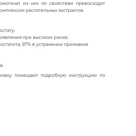
омогенат из них по свойствам превосходит
омплексом растительных экстрактов.
остату;
появления при высоком риске;
статита, 97% в устранении признаков
а.
паковку помещают подробную инструкцию по