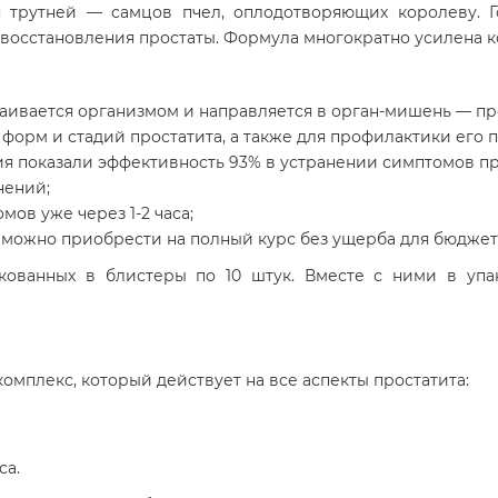
 трутней — самцов пчел, оплодотворяющих королеву. Г
 восстановления простаты. Формула многократно усилена к
ваивается организмом и направляется в орган-мишень — пр
форм и стадий простатита, а также для профилактики его 
я показали эффективность 93% в устранении симптомов про
нений;
ов уже через 1-2 часа;
 можно приобрести на полный курс без ущерба для бюджет
акованных в блистеры по 10 штук. Вместе с ними в у
мплекс, который действует на все аспекты простатита:
са.