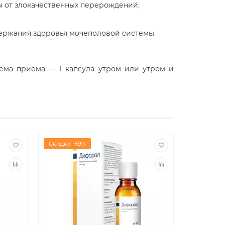
ы от злокачественных перерождений,
держания здоровья мочеполовой системы.
ема приема — 1 капсула утром или утром и
Скидка -89%
Скидка -8