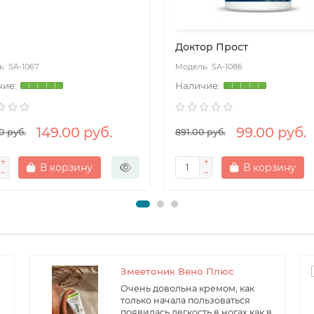
Доктор Прост
SA-1067
SA-1086
149.00 руб.
99.00 руб.
0 руб.
891.00 руб.
В корзину
В корзину
Змеетоник Вено Плюс
Очень довольна кремом, как
только начала пользоваться
появилась легкость в ногах как в