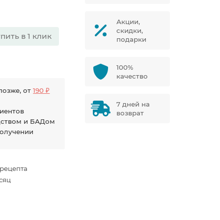
Акции,
скидки,
пить в 1 клик
подарки
100%
качество
позже, от
190 ₽
7 дней на
диентов
возврат
дством и БАДом
получении
 рецепта
есяц