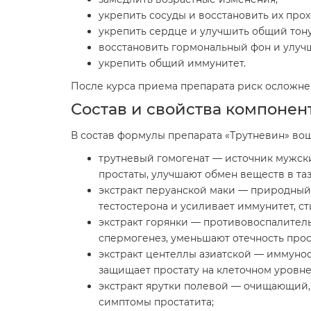
укрепить сосуды и восстановить их про
укрепить сердце и улучшить общий тону
восстановить гормональный фон и улуч
укрепить общий иммунитет.
После курса приема препарата риск осложнени
Состав и свойства компонен
В состав формулы препарата «Трутневин» в
трутневый гомогенат — источник мужск
простаты, улучшают обмен веществ в та
экстракт перуанской маки — природный 
тестостерона и усиливает иммунитет, 
экстракт горянки — противовоспалите
спермогенез, уменьшают отечность прос
экстракт центеллы азиатской — иммуно
защищает простату на клеточном уровне
экстракт ярутки полевой — очищающий,
симптомы простатита;