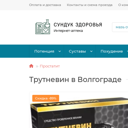
Оплата и доставка
Контакты и схема проезда
О ко
Потенция
Суставы
Похудение
Простатит
Трутневин в Волгограде
Скидка -89%