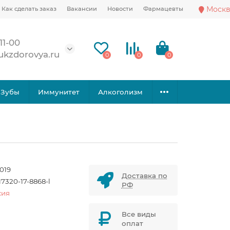
Москв
Как сделать заказ
Вакансии
Новости
Фармацевты
11-00
ukzdorovya.ru
0
0
0
Зубы
Иммунитет
Алкоголизм
019
Доставка по
7320-17-8868-l
РФ
сия
Все виды
оплат