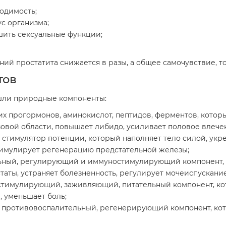
ходимость;
с организма;
шить сексуальные функции;
й простатита снижается в разы, а общее самочувствие, то
тов
ошли природные компоненты:
их прогормонов, аминокислот, пептидов, ферментов, котор
зовой области, повышает либидо, усиливает половое влечен
стимулятор потенции, который наполняет тело силой, укр
стимулирует регенерацию предстательной железы;
льный, регулирующий и иммуностимулирующий компонент, 
таты, устраняет болезненность, регулирует мочеиспускание
стимулирующий, заживляющий, питательный компонент, ко
, уменьшает боль;
 противовоспалительный, регенерирующий компонент, кот