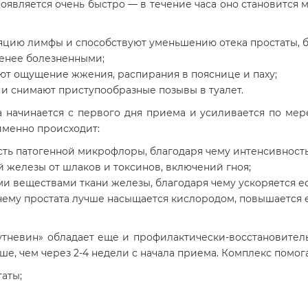
оявляется очень быстро — в течение часа оно становится 
цию лимфы и способствуют уменьшению отека простаты, бл
менее болезненными;
т ощущение жжения, распирания в пояснице и паху;
и снимают приступообразные позывы в туалет.
 начинается с первого дня приема и усиливается по мере
именно происходит:
сть патогенной микрофлоры, благодаря чему интенсивность
 железы от шлаков и токсинов, включений гноя;
и веществами ткани железы, благодаря чему ускоряется е
чему простата лучше насыщается кислородом, повышается 
Трутневин» обладает еще и профилактически-восстановител
е, чем через 2-4 недели с начала приема. Комплекс помога
аты;