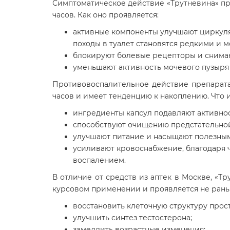
Симптоматическое действие «Трутневина» пр
часов. Как оно проявляется:
активные компоненты улучшают циркуля
походы в туалет становятся редкими и 
блокируют болевые рецепторы и снимаю
уменьшают активность мочевого пузыря 
Противовоспалительное действие препарата
часов и имеет тенденцию к накоплению. Что 
ингредиенты капсул подавляют активно
способствуют очищению предстательной
улучшают питание и насыщают полезным
усиливают кровоснабжение, благодаря 
воспалением.
В отличие от средств из аптек в Москве, «
курсовом применении и проявляется не раньш
восстановить клеточную структуру прост
улучшить синтез тестостерона;
замедлить возрастные изменения;