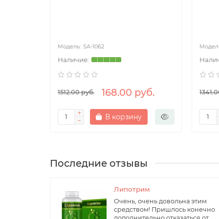
SA-1062
уб.
168.00 руб.
1512.00 руб.
1341.0
В корзину
Последние отзывы
Липотрим
Очень, очень довольна этим
средством! Пришлось конечно
дополнительно отказаться от