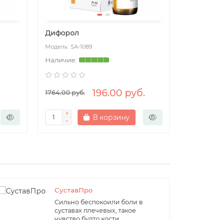
Дифорол
Импрост
SA-1089
SA
196.00 руб.
1764.00 руб.
1764.00 р
В корзину
СуставПро
Сильно беспокоили боли в
суставах плечевых, такое
чувство будто кости