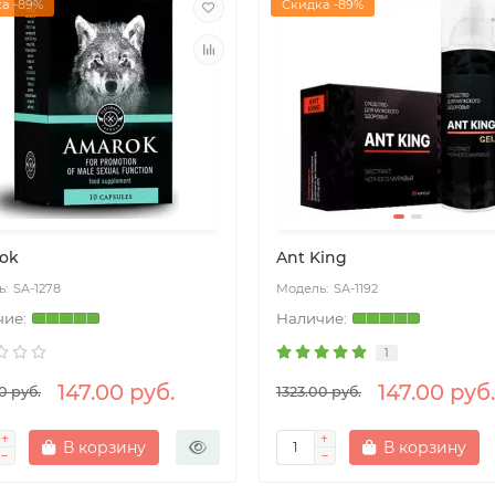
а -89%
Скидка -89%
ok
Ant King
SA-1278
SA-1192
1
147.00 руб.
147.00 руб.
0 руб.
1323.00 руб.
В корзину
В корзину