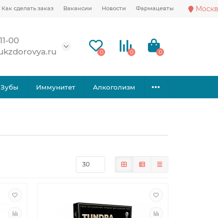
Москв
Как сделать заказ
Вакансии
Новости
Фармацевты
11-00
ukzdorovya.ru
0
0
0
Зубы
Иммунитет
Алкоголизм