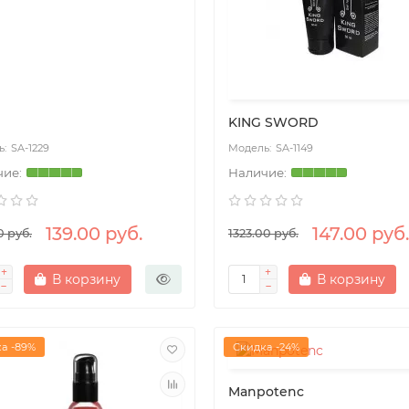
KING SWORD
SA-1229
SA-1149
139.00 руб.
147.00 руб.
0 руб.
1323.00 руб.
В корзину
В корзину
а -89%
Скидка -24%
Manpotenc