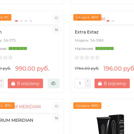
а 0%
Скидка -89%
n
Extra Extaz
SA-1175
SA-1069
990.00 руб.
196.00 руб
0 руб.
1764.00 руб.
В корзину
В корзину
а -89%
Скидка -89%
RIUM MERIDIAN