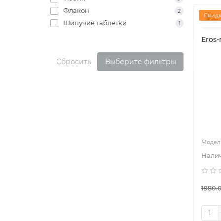
Флакон
2
Скидк
Шипучие таблетки
1
Eros
Сбросить
Выберите фильтры
1980.