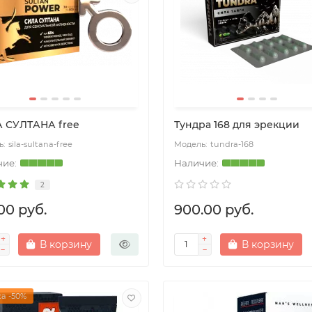
 СУЛТАНА free
Тундра 168 для эрекции
sila-sultana-free
tundra-168
2
00 руб.
900.00 руб.
В корзину
В корзину
а -50%