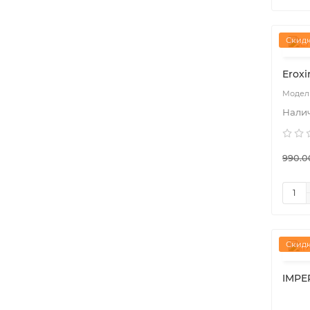
Скидк
Eroxi
990.0
Скидк
IMPE