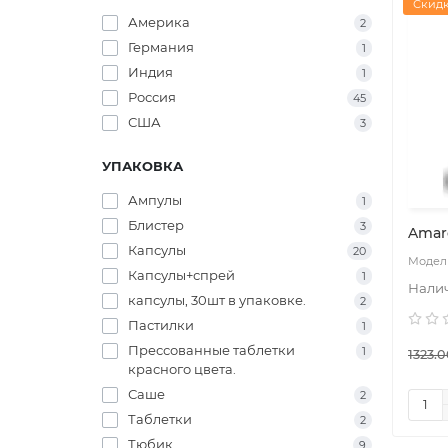
Скидк
Америка
2
Германия
1
Индия
1
Россия
45
США
3
УПАКОВКА
Ампулы
1
Блистер
3
Amar
Капсулы
20
Капсулы+спрей
1
капсулы, 30шт в упаковке.
2
Пастилки
1
Прессованные таблетки
1
1323.0
красного цвета.
Саше
2
Таблетки
2
Тюбик
9