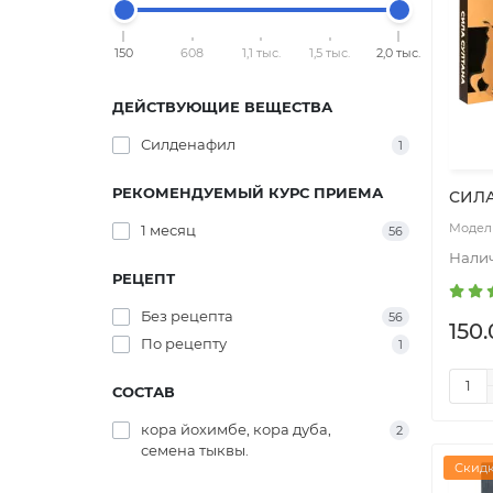
150
608
1,1 тыс.
1,5 тыс.
2,0 тыс.
ДЕЙСТВУЮЩИЕ ВЕЩЕСТВА
Силденафил
1
РЕКОМЕНДУЕМЫЙ КУРС ПРИЕМА
СИЛА
1 месяц
56
РЕЦЕПТ
Без рецепта
56
150.
По рецепту
1
СОСТАВ
кора йохимбе, кора дуба,
2
семена тыквы.
Скидк