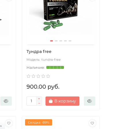
Тундра free
tundra-free
900.00 руб.
В корзину
Скидка -89%