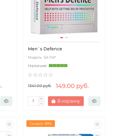
Men`s Defence
SA-1147
.
149.00 руб.
1341.00 руб.
В корзину
Скидка -89%