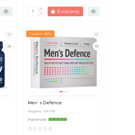
В корзину
Скидка -89%
Men`s Defence
SA-1147