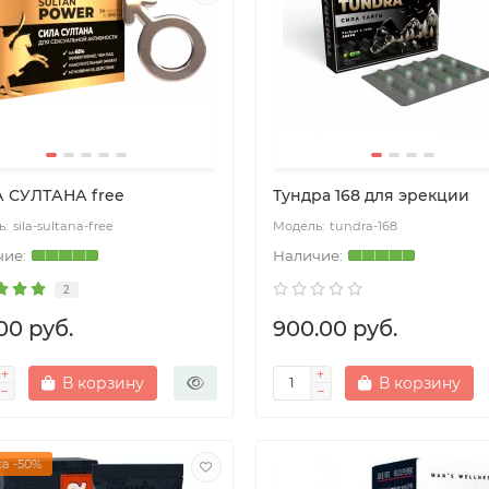
 СУЛТАНА free
Тундра 168 для эрекции
sila-sultana-free
tundra-168
2
00 руб.
900.00 руб.
В корзину
В корзину
а -50%