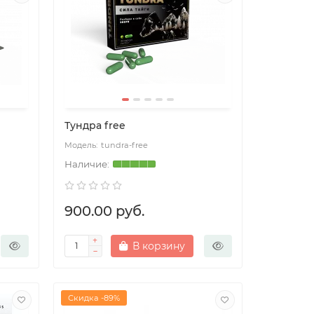
Тундра free
tundra-free
900.00 руб.
В корзину
Скидка -89%