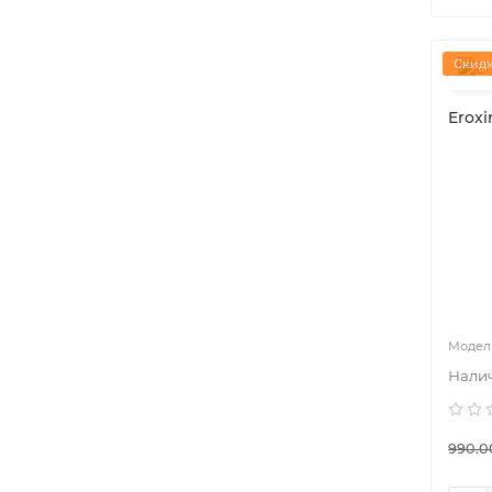
Скидк
Eroxi
990.0