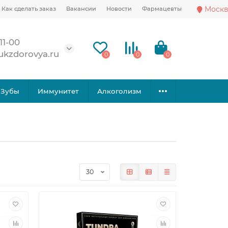
Москв
Как сделать заказ
Вакансии
Новости
Фармацевты
11-00
ukzdorovya.ru
0
0
0
Зубы
Иммунитет
Алкоголизм