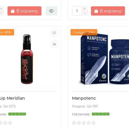
В корзину
В корзину
а -89%
Скидка -24%
Up Meridian
Manpotenc
SA-1272
SA-1191