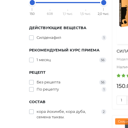
150
608
1,1 тыс.
1,5 тыс.
2,0 тыс.
ДЕЙСТВУЮЩИЕ ВЕЩЕСТВА
Силденафил
1
РЕКОМЕНДУЕМЫЙ КУРС ПРИЕМА
СИЛА
1 месяц
56
РЕЦЕПТ
Без рецепта
56
150.
По рецепту
1
СОСТАВ
кора йохимбе, кора дуба,
2
семена тыквы.
Скидк