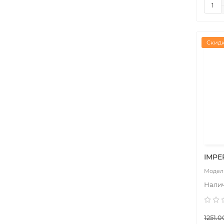
Скидк
IMPE
1251.0