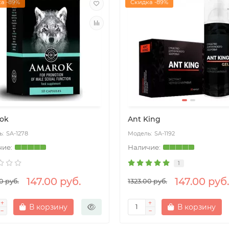
а -89%
Скидка -89%
ok
Ant King
SA-1278
SA-1192
1
147.00 руб.
147.00 руб.
0 руб.
1323.00 руб.
В корзину
В корзину