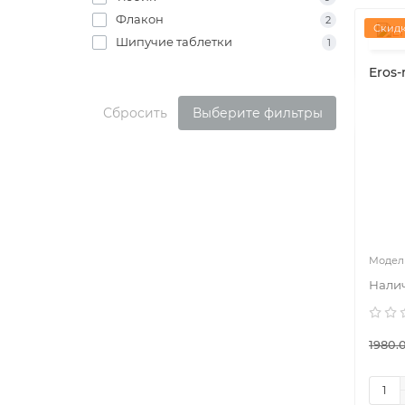
Флакон
2
Скидк
Шипучие таблетки
1
Eros
Сбросить
Выберите фильтры
1980.