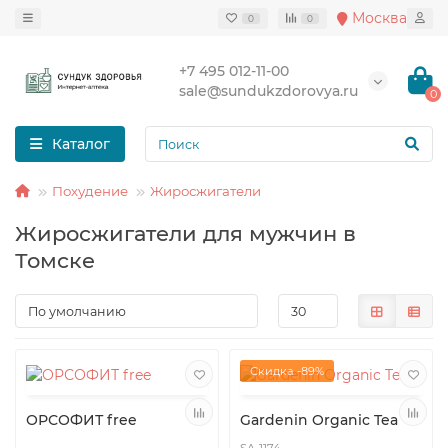
Москва
0
0
+7 495 012-11-00
sale@sundukzdorovya.ru
0
Каталог
Похудение
Жиросжигатели
Жиросжигатели для мужчин в
Томске
Скидка -89%
ОРСОФИТ free
Gardenin Organic Tea