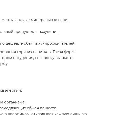
менты, а также минеральные соли,
альный продукт для похудения;
очно дешевле обычных жиросжигателей.
аривания горячих напитков. Такая форма
актором похудения, поскольку вы пьете
орму.
ка энергии;
м организма;
, замедляющих обмен веществ;
 не в аварийном, откладывая каждую лишнюю