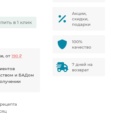
Акции,
скидки,
пить в 1 клик
подарки
100%
качество
е, от
190 ₽
7 дней на
диентов
возврат
дством и БАДом
получении
 рецепта
есяц