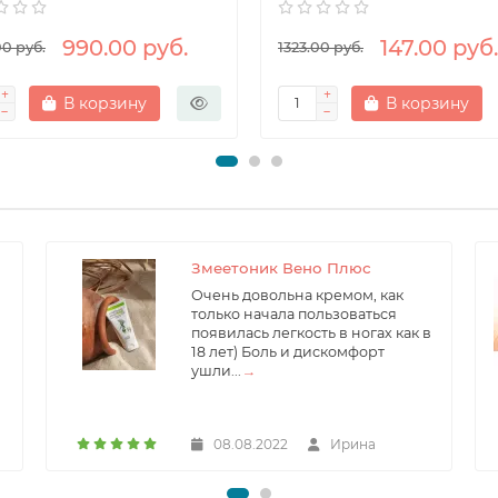
990.00 руб.
147.00 руб.
00 руб.
1323.00 руб.
В корзину
В корзину
Змеетоник Вено Плюс
Очень довольна кремом, как
только начала пользоваться
появилась легкость в ногах как в
18 лет) Боль и дискомфорт
ушли...
→
08.08.2022
Ирина