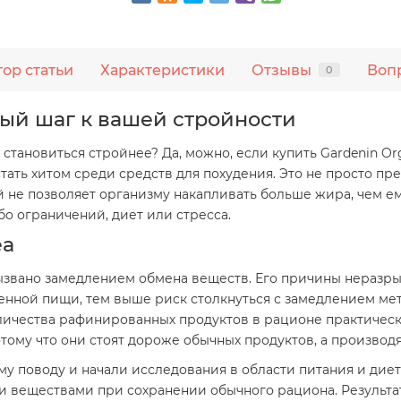
тор статьи
Характеристики
Отзывы
Воп
0
ный шаг к вашей стройности
становиться стройнее? Да, можно, если купить Gardenin Org
стать хитом среди средств для похудения. Это не просто пр
 не позволяет организму накапливать больше жира, чем е
бо ограничений, диет или стресса.
ea
звано замедлением обмена веществ. Его причины неразры
нной пищи, тем выше риск столкнуться с замедлением мет
личества рафинированных продуктов в рационе практическ
тому что они стоят дороже обычных продуктов, а производя
ому поводу и начали исследования в области питания и дие
веществами при сохранении обычного рациона. Результато