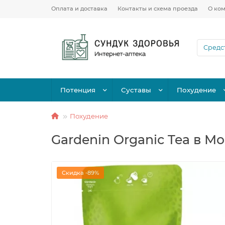
Оплата и доставка
Контакты и схема проезда
О ко
Потенция
Суставы
Похудение
Похудение
Gardenin Organic Tea в М
Скидка -89%