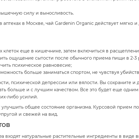
мышечную силу и выносливость.
аптеках в Москве, чай Gardenin Organic действует мягко и
 клеток еще в кишечнике, затем включиться в расщеплени
лить ощущение сытости после обычного приема пищи в 2-3 
чить психическое равновесие;
можность больше заниматься спортом, не чувствуя убийств
лости, психической депрессии или вялости. Вы сохраните и
ть больше и с лучшим качеством. Все это будет еще одни
ких-либо усилий.
ает улучшить общее состояние организма. Курсовой прием п
упругой и свежей на вид.
тов
 Tea входят натуральные растительные ингредиенты в виде 