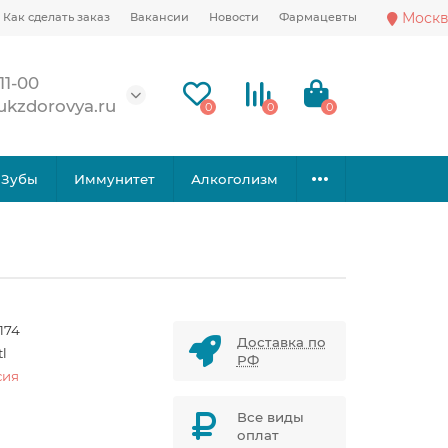
Москв
Как сделать заказ
Вакансии
Новости
Фармацевты
11-00
ukzdorovya.ru
0
0
0
Зубы
Иммунитет
Алкоголизм
174
Доставка по
tl
РФ
сия
Все виды
оплат