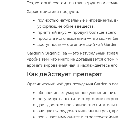
Tea, который состоит из трав, фруктов и се
Характеристики продукта:
полностью натуральные ингредиенты, в
ускоряющие обмен веществ;
приятный вкус — продукт больше всего 
простота использования — что может быт
доступность — органический чай Garden
Gardenin Organic Tea — это натуральный трав
удобна тем, что никто не догадывается о том,
ароматизированный чай и наслаждаетесь его 
Как действует препарат
Органический чай для похудения Gardenin п
обеспечивает умеренное усвоение питат
регулирует аппетит и отсутствие острых
дает достаточное количество питатель
очищает желудочно-кишечный тракт, кро
повышает иммунитет и стрессоустойчив