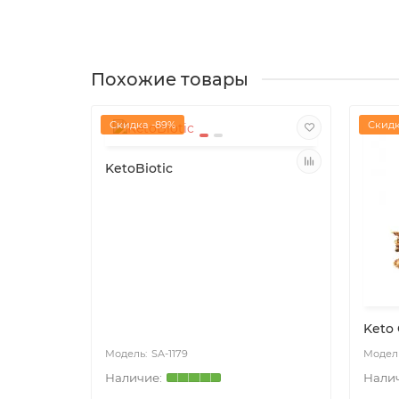
Похожие товары
Скидка -89%
Скидк
KetoBiotic
Keto
SA-1179