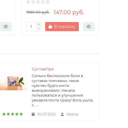
147.00 руб.
1980.00 руб.
998.00 ру
В корзину
СуставПро
Сильно беспокоили боли в
суставах плечевых, такое
чувство будто кости
выворачивало. Начала
пользоваться и улучшения
увидела почти сразу! Боль ушла,
с..
→
30.07.2022
Ирина