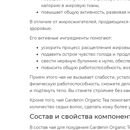
калорию в жировую ткань;
повышает общую активность, развивая 
В отличие от жиросжигателей, продающихся в 
здоровью.
Его активные ингредиенты помогают:
ускорить процесс расщепления жировых
подавить острое чувство голода и прод
свести нервную булимию к нулю, обеспе
повысить общую работоспособность, воз
Прием этого чая не вызывает слабости, уста
физическую работоспособность, сможете дела
и подтянуть тело. Вы станете стройнее без ка
Кроме того, чай Gardenin Organic Tea помог
количество седых волос, сделать кожу более 
Состав и свойства компонен
В состав чая для похудения Gardenin Organic