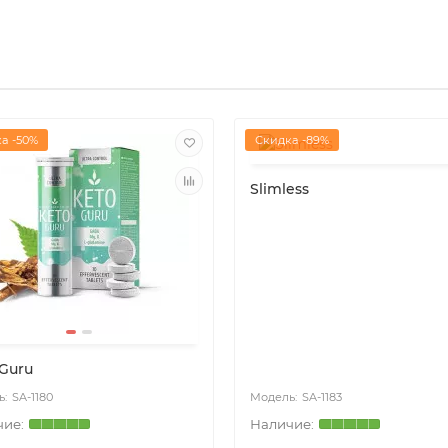
а -50%
Скидка -89%
Slimless
 Guru
SA-1180
SA-1183