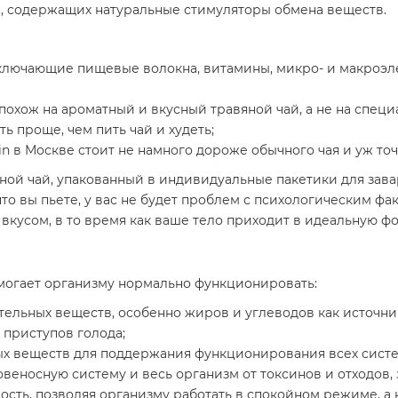
мян, содержащих натуральные стимуляторы обмена веществ.
ключающие пищевые волокна, витамины, микро- и макроэле
похож на ароматный и вкусный травяной чай, а не на специ
ь проще, чем пить чай и худеть;
in в Москве стоит не намного дороже обычного чая и уж т
яной чай, упакованный в индивидуальные пакетики для зав
 что вы пьете, у вас не будет проблем с психологическим ф
вкусом, в то время как ваше тело приходит в идеальную ф
омогает организму нормально функционировать:
ельных веществ, особенно жиров и углеводов как источни
 приступов голода;
ных веществ для поддержания функционирования всех систе
веносную систему и весь организм от токсинов и отходов
ость, позволяя организму работать в спокойном режиме, а