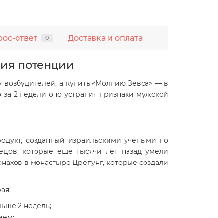
рос-ответ
Доставка и оплата
0
ния потенции
у возбудителей, а купить «Молнию Зевса» — в
 за 2 недели оно устранит признаки мужской
родукт, созданный израильскими учеными по
ецов, которые еще тысячи лет назад умели
нахов в монастыре Дрепунг, которые создали
ая:
ьше 2 недель;
ием;