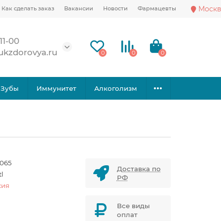
Москв
Как сделать заказ
Вакансии
Новости
Фармацевты
11-00
ukzdorovya.ru
0
0
0
Зубы
Иммунитет
Алкоголизм
1065
Доставка по
tl
РФ
сия
Все виды
оплат