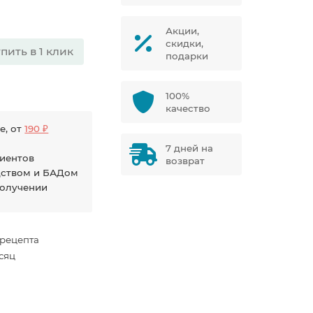
Акции,
скидки,
пить в 1 клик
подарки
100%
качество
е, от
190 ₽
7 дней на
диентов
возврат
дством и БАДом
получении
 рецепта
есяц