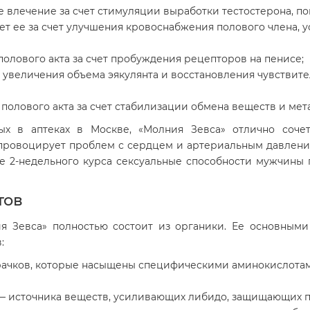
 влечение за счет стимуляции выработки тестостерона, п
ет ее за счет улучшения кровоснабжения полового члена, 
олового акта за счет пробуждения рецепторов на пенисе;
ет увеличения объема эякулянта и восстановления чувстви
полового акта за счет стабилизации обмена веществ и ме
ных в аптеках в Москве, «Молния Зевса» отлично соче
провоцирует проблем с сердцем и артериальным давление
е 2-недельного курса сексуальные способности мужчины 
тов
я Зевса» полностью состоит из органики. Ее основными
:
рачков, которые насыщены специфическими аминокислот
 — источника веществ, усиливающих либидо, защищающих 