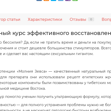
тор статьи
Характеристики
Отзывы
Воп
0
ный курс эффективного восстановле
о бессилия? Да, если не тратить время и деньги на покупк
лючения и стоит дешевле большинства стимуляторов. Всего
е и сделает вас настоящим сексуальным гигантом.
отенции «Молния Зевса» — качественный натуральный п
 для препарата они использовали рецепт египетских жр
екоторые компоненты были позаимствованы у тибетских мо
льной медицине Востока.
тур помогло ученым получить ультрамощную формулу, котор
вностью — для полного устранения проблемы нужно не бол
ятельности, а не маскирует патологию быстрым возбужден