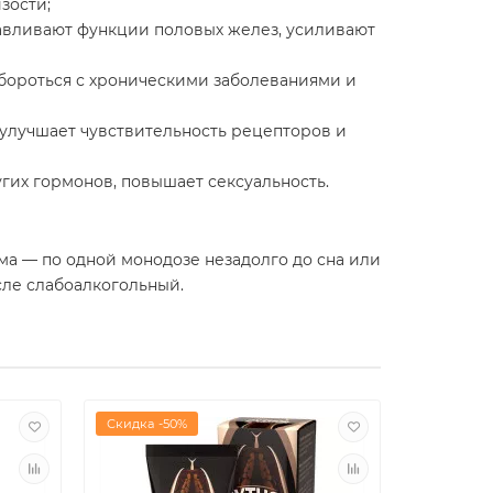
зости;
навливают функции половых желез, усиливают
 бороться с хроническими заболеваниями и
 улучшает чувствительность рецепторов и
угих гормонов, повышает сексуальность.
а — по одной монодозе незадолго до сна или
исле слабоалкогольный.
Скидка -50%
Скидка -8