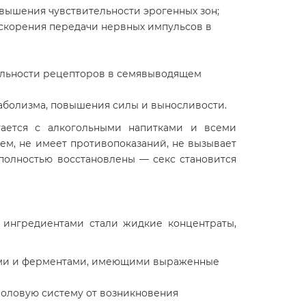
овышения чувствительности эрогенных зон;
ускорения передачи нервных импульсов в
тельности рецепторов в семявыводящем
таболизма, повышения силы и выносливости.
тается с алкогольными напитками и всеми
м, не имеет противопоказаний, не вызывает
полностью восстановлены — секс становится
 ингредиентами стали жидкие концентраты,
ами и ферментами, имеющими выраженные
половую систему от возникновения