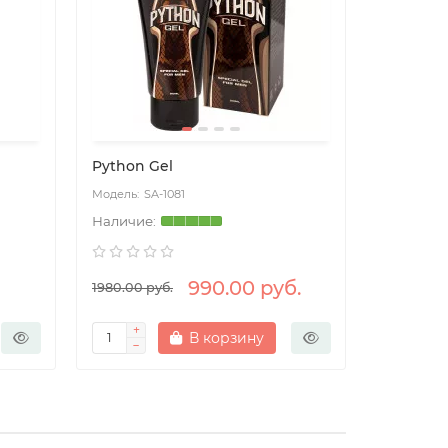
Python Gel
Сила Су
SA-1081
SA
990.00 руб.
1980.00 руб.
1512.00 ру
В корзину