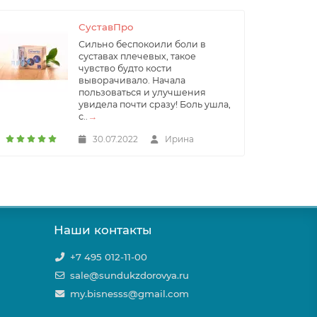
СуставПро
Сильно беспокоили боли в
суставах плечевых, такое
чувство будто кости
выворачивало. Начала
пользоваться и улучшения
увидела почти сразу! Боль ушла,
с..
→
30.07.2022
Ирина
Наши контакты
+7 495 012-11-00
sale@sundukzdorovya.ru
my.bisnesss@gmail.com