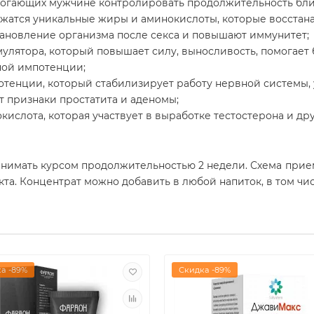
могающих мужчине контролировать продолжительность бли
ержатся уникальные жиры и аминокислоты, которые восста
тановление организма после секса и повышают иммунитет;
улятора, который повышает силу, выносливость, помогает
ной импотенции;
отенции, который стабилизирует работу нервной системы,
т признаки простатита и аденомы;
ислота, которая участвует в выработке тестостерона и др
нимать курсом продолжительностью 2 недели. Схема прием
акта. Концентрат можно добавить в любой напиток, в том ч
а -89%
Скидка -89%