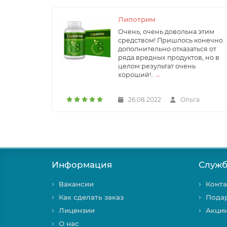
Липотрим
Очень, очень довольна этим
средством! Пришлось конечно
дополнительно отказаться от
ряда вредных продуктов, но в
целом результат очень
хороший!..
→
26.08.2022
Ольга
Информация
Служб
Вакансии
Конта
Как сделать заказ
Пода
Лицензии
Акци
О нас