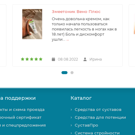
Змеетоник Вено Плюс
Очень довольна кремом, как
только начала пользоваться
появилась легкость в ногах как в
18 лет) Боль и дискомфорт
ушли...
→
08.08.2022
Ирина
а поддержки
Каталог
кты и схема проезда
Средства от суставов
рочный сертификат
Средства для потенции
и и спецпредложения
СуставПро
Система стройности