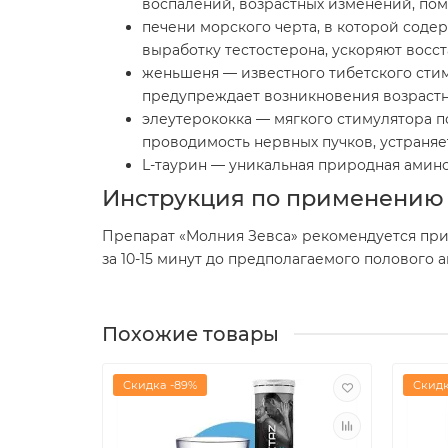
воспалений, возрастных изменений, по
печени морского черта, в которой сод
выработку тестостерона, ускоряют восс
женьшеня — известного тибетского стим
предупреждает возникновения возраст
элеутерококка — мягкого стимулятора п
проводимость нервных пучков, устраняе
L-таурин — уникальная природная аминок
Инструкция по применению
Препарат «Молния Зевса» рекомендуется при
за 10-15 минут до предполагаемого полового 
Похожие товары
Скидка -89%
Скидк