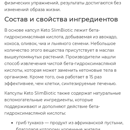
физических упражнений, результаты достигаются без
изменений образа жизни.
Состав и свойства ингредиентов
В основе капсул Keto SlimBiotic лежит бета-
гидроксимасляная кислота, добываемая из авокадо,
кокоса, оливок, чиа и льняного семени. Небольшое
количество этого вещества присутствует в маслах
вышеупомянутых растений. Производители нашли
способ извлечения чистой бета-гидроксимасляной
кислоты, которая может заменить кетоновые тела в
организме. Кроме того, она работает в 15 раз
эффективнее, чем клетки, синтезируемые печенью.
Капсулы Keto SlimBiotic также содержат натуральные
вспомогательные ингредиенты, которые
поддерживают и дополняют действие бета-
гидроксимасляной кислоты:
гриб тукахоэ — продукт из африканской пустыни,
благодаря которому коренные жители