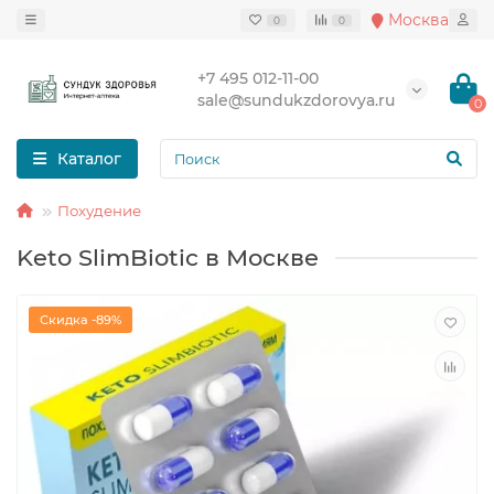
Москва
0
0
+7 495 012-11-00
sale@sundukzdorovya.ru
0
Каталог
Похудение
Keto SlimBiotic в Москве
Скидка -89%