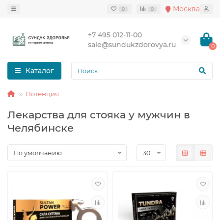
Москва
0
0
+7 495 012-11-00
sale@sundukzdorovya.ru
0
Каталог
Потенция
Лекарства для стояка у мужчин в
Челябинске