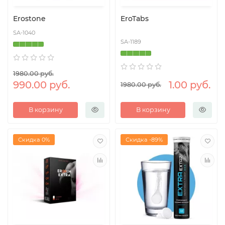
Erostone
EroTabs
SA-1040
SA-1189
1980.00 руб.
990.00 руб.
1.00 руб.
1980.00 руб.
В корзину
В корзину
Скидка 0%
Скидка -89%