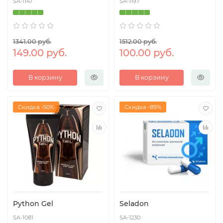
SA-1147
SA-1197
1341.00 руб.
1512.00 руб.
149.00 руб.
100.00 руб.
В корзину
В корзину
Скидка -50%
Скидка -89%
Python Gel
Seladon
SA-1081
SA-1230