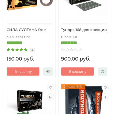
СИЛА СУЛТАНА free
Тундра 168 для эрекции
sila-sultana-free
tundra-168
2
150.00 руб.
900.00 руб.
В корзину
В корзину
Скидка -50%