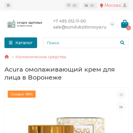
Москва
0
0
+7 495 012-11-00
sale@sundukzdorovya.ru
0
Каталог
Косметические средства
Acura омолаживающий крем для
лица в Воронеже
Скидка -89%