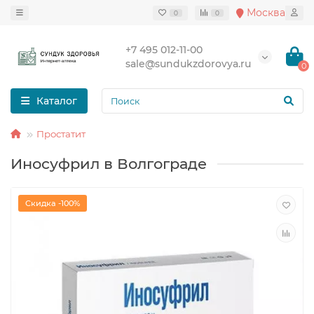
Москва
0
0
+7 495 012-11-00
sale@sundukzdorovya.ru
0
Каталог
Простатит
Иносуфрил в Волгограде
Скидка -100%