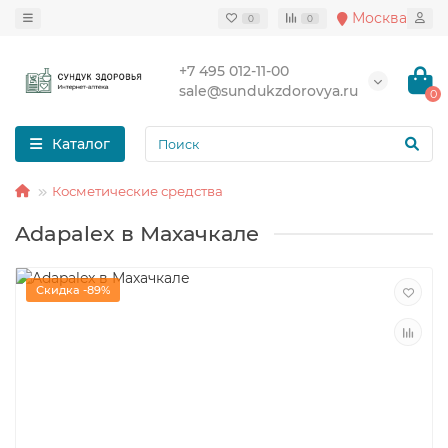
Москва
0
0
+7 495 012-11-00
sale@sundukzdorovya.ru
0
Каталог
Косметические средства
Adapalex в Махачкале
Скидка -89%