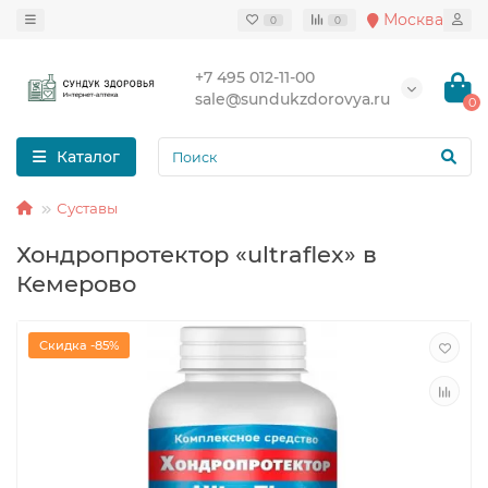
Москва
0
0
+7 495 012-11-00
sale@sundukzdorovya.ru
0
Каталог
Суставы
Хондропротектор «ultraflex» в
Кемерово
Скидка -85%