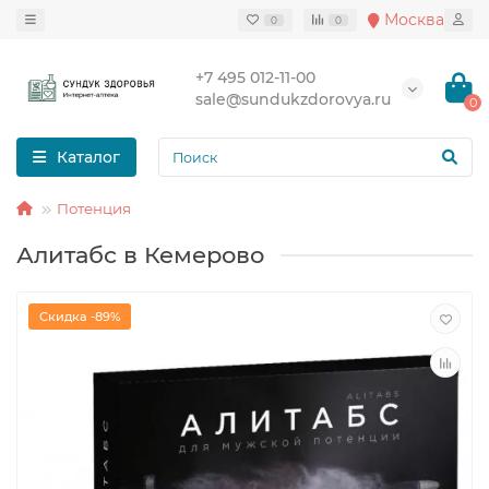
Москва
0
0
+7 495 012-11-00
sale@sundukzdorovya.ru
0
Каталог
Потенция
Алитабс в Кемерово
Скидка -89%