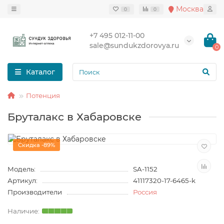
Москва
0
0
+7 495 012-11-00
sale@sundukzdorovya.ru
0
Каталог
Потенция
Бруталакс в Хабаровске
Скидка -89%
Модель:
SA-1152
Артикул:
41117320-17-6465-k
Производители
Россия